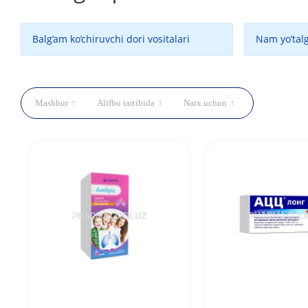
Balg’am ko’chiruvchi dori vositalari
Nam yo’talg
Mashhur
Alifbo tartibida
Narx uchun