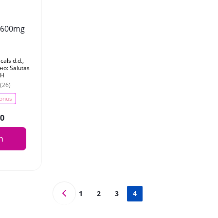
 600mg
als d.d.,
о: Salutas
bH
 (26)
onus
00
sh
1
2
3
4