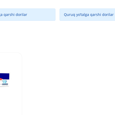
a qarshi dorilar
Quruq yo’talga qarshi dorilar