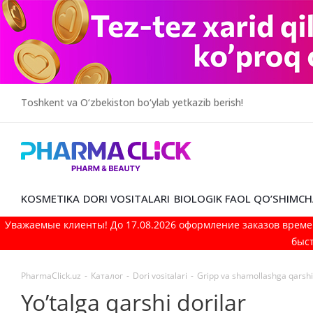
Toshkent va O‘zbekiston bo‘ylab yetkazib berish!
KOSMETIKA
DORI VOSITALARI
BIOLOGIK FAOL QO’SHIMCH
Уважаемые клиенты! До 17.08.2026 оформление заказов време
быст
PharmaClick.uz
-
Каталог
-
Dori vositalari
-
Gripp va shamollashga qarshi 
Yo’talga qarshi dorilar