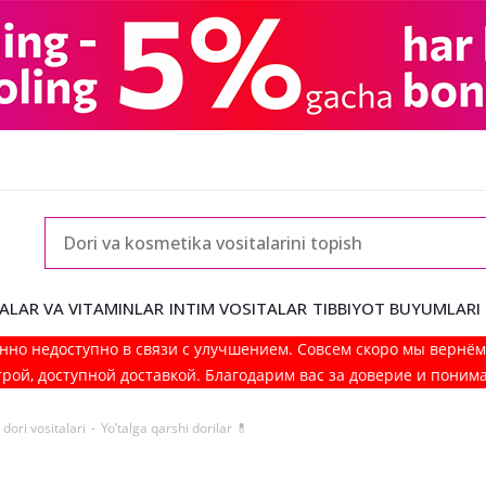
ALAR VA VITAMINLAR
INTIM VOSITALAR
TIBBIYOT BUYUMLARI
нно недоступно в связи с улучшением. Совсем скоро мы вернё
рой, доступной доставкой. Благодарим вас за доверие и поним
dori vositalari
-
Yo’talga qarshi dorilar 💊