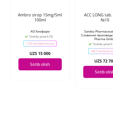
Ambro sirop 15mg/5ml
ACC LONG tab.
100ml
№10
АО Химфарм
Sandoz Pharmaceutic
Словения произведен
Stokda yetarli (5)
Pharma Gm
+150 keshbek-bonus
Stokda yetarli
+867 keshbek-b
UZS 15 000
UZS 72 7
Sotib olish
Sotib oli