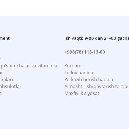
iment
Ish vaqti: 9-00 dan 21-00 gach
+998(78) 113-13-00
ri
 qo’shimchalar va vitaminlar
Yordam
ar
To'lov haqida
umlari
Yetkazib berish haqida
ahsulotlar
Almashtirish/qaytarish tartibi
a
Maxfiylik siyosati