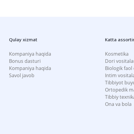
Qulay xizmat
Katta assort
Kompaniya haqida
Kosmetika
Bonus dasturi
Dori vositala
Kompaniya haqida
Biologik faol
Savol javob
Intim vosital
Tibbiyot buy
Ortopedik m
Tibbiy texnik
Ona va bola