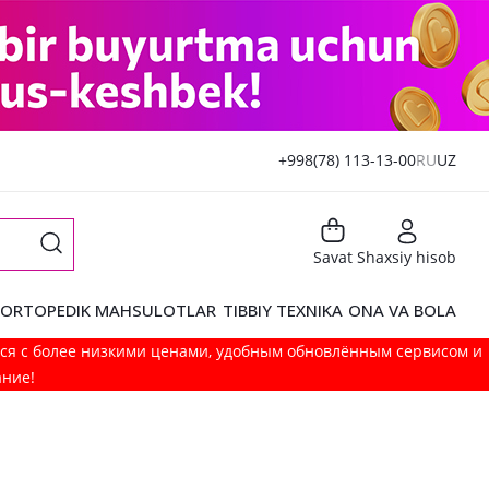
+998(78) 113-13-00
RU
UZ
Savat
Shaxsiy hisob
ORTOPEDIK MAHSULOTLAR
TIBBIY TEXNIKA
ONA VA BOLA
мся с более низкими ценами, удобным обновлённым сервисом и
ание!